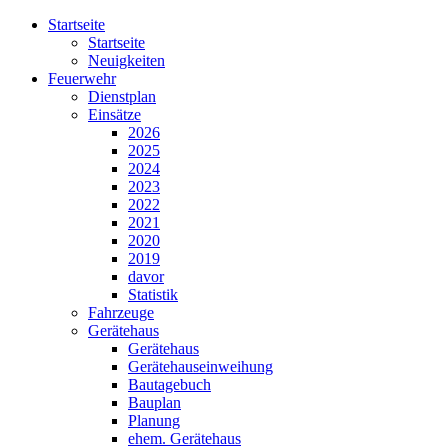
Startseite
Startseite
Neuigkeiten
Feuerwehr
Dienstplan
Einsätze
2026
2025
2024
2023
2022
2021
2020
2019
davor
Statistik
Fahrzeuge
Gerätehaus
Gerätehaus
Gerätehauseinweihung
Bautagebuch
Bauplan
Planung
ehem. Gerätehaus